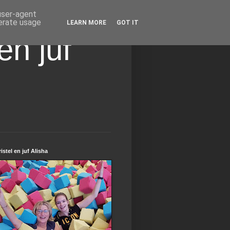
 user-agent
nerate usage
LEARN MORE
GOT IT
en juf
ristel en juf Alisha