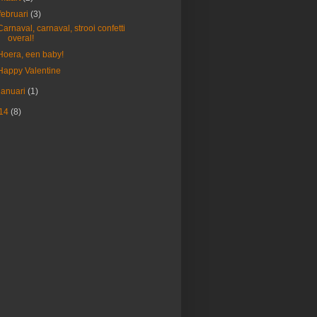
februari
(3)
Carnaval, carnaval, strooi confetti
overal!
Hoera, een baby!
Happy Valentine
januari
(1)
14
(8)