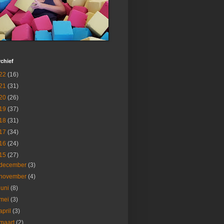
chief
22
(16)
21
(31)
20
(26)
19
(37)
18
(31)
17
(34)
16
(24)
15
(27)
december
(3)
november
(4)
juni
(8)
mei
(3)
april
(3)
maart
(2)