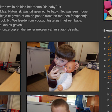
kten we in de klas het thema "de baby" uit.
klas. Natuurlijk was dit geen echte baby. Het was een mooie
esje te geven of om de pop te troosten met een fopspeentje.
 ook bij. We leerden om voorzichtig te zijn met een baby.
s kusjes geven.
r onze pop en die viel er meteen van in slaap. Ssssht,
Blogar
►
20
►
20
►
20
►
20
►
20
►
20
►
20
▼
20
►
►
►
►
►
►