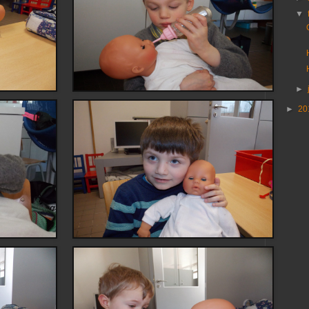
▼
►
►
20