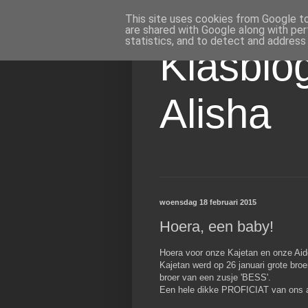
This site uses cookies from Google to 
are shared with Google along with per
statistics, and to detect and address
Klasblog
Alisha
woensdag 18 februari 2015
Hoera, een baby!
Hoera voor onze Kajetan en onze Aide
Kajetan werd op 26 januari grote broe
broer van een zusje 'BESS'.
Een hele dikke PROFICIAT van ons a