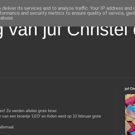
deliver its services and to analyze traffic. Your IP address and
formance and security metrics to ensure quality of service, ge
 abuse.
 van juf Christel 
juf Ch
n! Ze werden allebei grote broer.
r van een broertje 'LEO' en Aiden werd op 10 februari grote
llemaal.