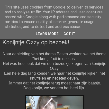
This site uses cookies from Google to deliver its services
Klasblog van juf Christel en
and to analyze traffic. Your IP address and user-agent are
shared with Google along with performance and security
juf Alisha
metrics to ensure quality of service, generate usage
statistics, and to detect and address abuse.
LEARN MORE
GOT IT
zondag 24 maart 2019
Konijntje Ozzy op bezoek!
Naar aanleiding van het thema Pasen werkten we het thema
"het konijn" uit in de klas.
Het was heel leuk dat we een bezoekje kregen van konijntje
Ozzy.
Een hele dag lang konden we naar het konijntje kijken, het
knuffelen en het eten geven.
Jammer dat het konijntje terug moest naar zijn baasje.
Dag konijn, we vonden het heel fijn.